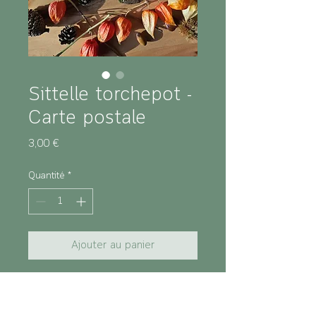
Sittelle torchepot -
Carte postale
Prix
3,00 €
Quantité
*
Ajouter au panier
Caractéristiques :
Sujet : Sittelle torchepot
Format : A6 (10,5 x 14,8 cm)