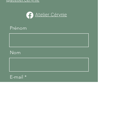
@atelier.cerynie
Atelier Cérynie
Prénom
Nom
E-mail
Message
Envoyer