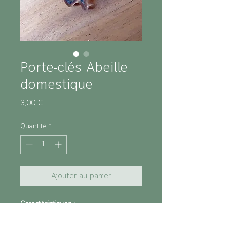
Porte-clés Abeille
domestique
Prix
3,00 €
Quantité
*
Ajouter au panier
Caractéristiques :
Porte-clés acrylique transparent
Illustration recto-verso