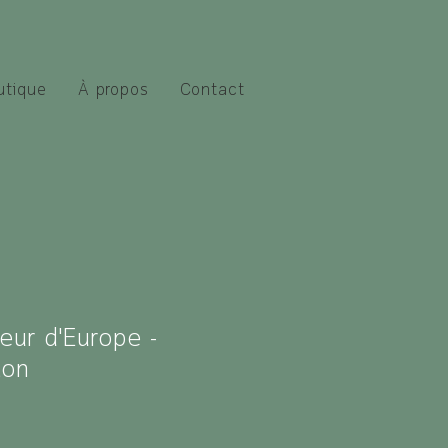
utique
À propos
Contact
eur d'Europe -
ton