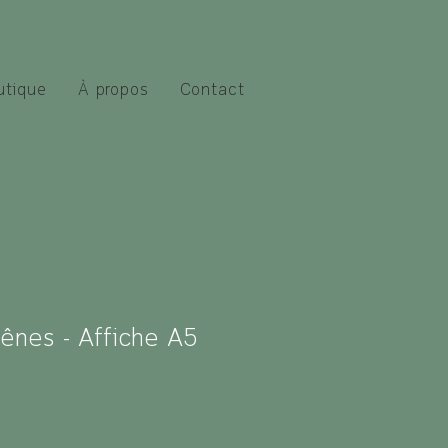
utique
À propos
Contact
ênes - Affiche A5