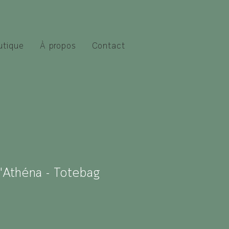
utique
À propos
Contact
'Athéna - Totebag