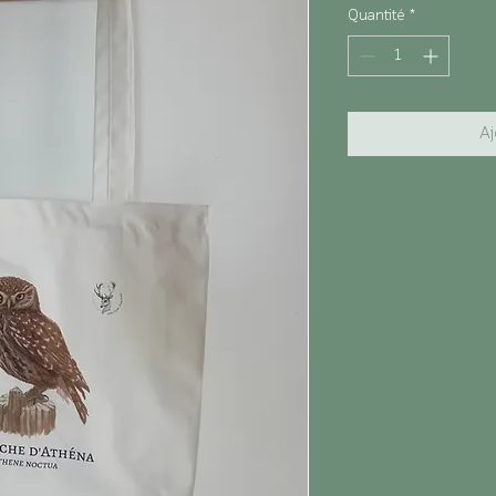
Quantité
*
Aj